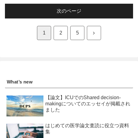
次のページ
次
1
2
5
へ
What’s new
【論文】ICUでのShared decision-
makingについてのエッセイが掲載され
ました
はじめての医学論文査読に役立つ資料
集