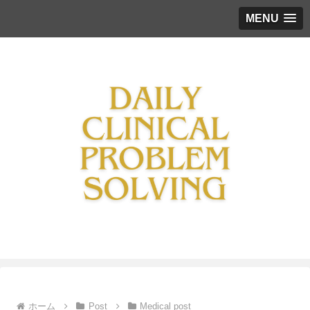
MENU
ホーム
Post
Medical post