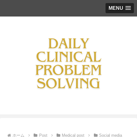
MENU
ホーム
Post
Medical post
Social media