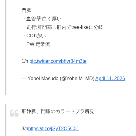
門脈
・血管壁:白く厚い
・走行:肝門部→肝内でtree-likeに分岐
・CDI:赤い
・PW:定常流
1/n
pic.twitter.com/bhvr34m3te
— Yohei Masuda (@YoheiM_MD)
April 11, 2026
肝静脈、門脈のカラードプラ所見
3/n
https://t.co/jSyT2O5C01