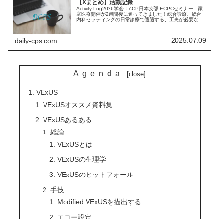
【Xまとめ】活動記録
Activity Log2026学会：ACP日本支部 ECPCセミナー 家
庭医療開催が2週間後に迫ってきました！総合診療、総合
内科セッティングの日常診療で遭遇する、工夫が必要なシ
チュエーションについて講師、参加者の皆様、そして
ECPCメンバ...
2025.07.09
daily-cps.com
Agenda
VExUS
VExUSオススメ資料集
VExUSあるある
総論
VExUSとは
VExUSの生理学
VExUSのピットフォール
手技
Modified VExUSを描出する
エコー設定