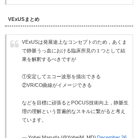
VExUSまとめ
VExUSは発展途上なコンセプトのため，あくま
で静脈うっ血における臨床所見の１つとして結
果を解釈するべきですが
①安定してエコー波形を描出できる
②VR/CO曲線がイメージできる
などを目標に頑張るとPOCUS技術向上，静脈生
理の理解という普遍的なスキルに繋がると考え
ています。
— Yohei Masuda (@YoheiM_MD)
December 26,