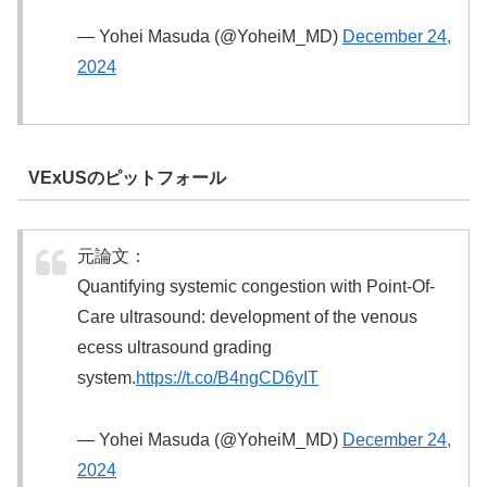
— Yohei Masuda (@YoheiM_MD)
December 24,
2024
VExUSのピットフォール
元論文：
Quantifying systemic congestion with Point-Of-
Care ultrasound: development of the venous
ecess ultrasound grading
system.
https://t.co/B4ngCD6yIT
— Yohei Masuda (@YoheiM_MD)
December 24,
2024