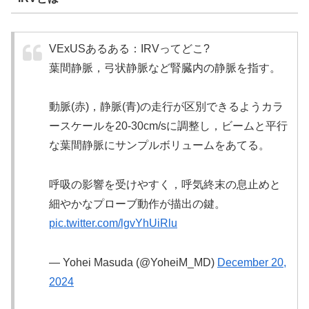
VExUSあるある：IRVってどこ?
葉間静脈，弓状静脈など腎臓内の静脈を指す。
動脈(赤)，静脈(青)の走行が区別できるようカラ
ースケールを20-30cm/sに調整し，ビームと平行
な葉間静脈にサンプルボリュームをあてる。
呼吸の影響を受けやすく，呼気終末の息止めと
細やかなプローブ動作が描出の鍵。
pic.twitter.com/lgvYhUiRlu
— Yohei Masuda (@YoheiM_MD)
December 20,
2024