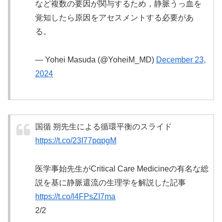
など複数の要因が関与するため，静脈うっ血を
覚知したら原因をアセスメントする必要があ
る。
— Yohei Masuda (@YoheiM_MD)
December 23,
2024
国循 朔先生による循環平衡のスライド
https://t.co/23I77pqpgM
医学事始先生がCritical Care Medicineの有名な総
説を基に静脈還流の生理学を解説した記事
https://t.co/l4FPsZI7ma
2/2