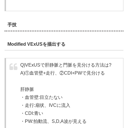
手技
Modified VExUSを描出する
Q)VExUSで肝静脈と門脈を見分ける方法は?
A)①血管壁+走行、②CDI+PWで見分ける
肝静脈
・血管壁:目立たない
・走行:扇状、IVCに流入
・CDI:青い
・PW:拍動流、S,D,A波が見える