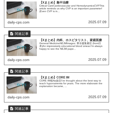
【Xまとめ】集中治療
Critical CareCardiovascular and HemodynamicsCVPThis
article reminds us why CVP is an important parameter!
(Even CVP is in...
2025.07.09
daily-cps.com
【Xまとめ】内科、ホスピタリスト、家庭医療
General MedicineNEJMImages: 寒冷凝集素症 (from日
本)An impressively educational blood smear.I'm always
happy to see the NEJM pape...
2025.07.09
daily-cps.com
【Xまとめ】CORE IM
CORE IM低Na血症I've thought about the best way to
teach hyponatremia for years. The more elaborate the
explanation became, ...
2025.07.09
daily-cps.com