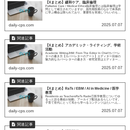
【Xまとめ】緩和ケア、臨床倫理
Palliative Care / Medical Ethics臨床倫理とは臨床倫理は学
問として確立されていますが、急性期医療のなかで体系的
に学ぶ機会は限られており、重要性を実感しづらいのも事
実です。①原則やフレームワーク②コミュニケーショ...
2025.07.07
daily-cps.com
【Xまとめ】アカデミック・ライティング、学術
活動
Academic WritingJHM: From The Editor In Chiefカバーレ
ターの書き方【カバーレターのアート】エディター目線の
魅力的なカバーレターの書き方・研究背景はエディターが
知らない前提で1-3文くらいで、簡潔に...
2025.07.07
daily-cps.com
【Xまとめ】RaTs / EBM / AI in Medicine / 医学
教育
Residents as TeachersRaTs Radio①医学教育についてゆ
るっと語る番組が始動、アーカイブ配信あるらしいです。
子育て世代にとって耳から学べるコンテンツはたいへんあ
りがたいです。(制作関与していないので完全にリスナー
目...
2025.07.07
daily-cps.com