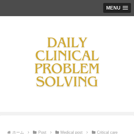
MENU
ホーム
Post
Medical post
Critical care