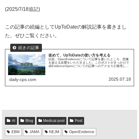
(2025/7/18追記)
この記事の続編としてUpToDateの解説記事を書きまし
た。ぜひご覧ください。
改めて、UpToDateの使い方を考える
以前、OpenEvidenceについて記事を書いたところ、想像
を超える反響をいただきました。このポストがきっかけで
@EvidenceOpenについての記事へのアクセスが激増し、
1000人以上に読んでもらい現在もGoogle経由で毎日数十
人の...
2025.07.18
daily-cps.com
AI
Blog
Medical post
Post
EBM
JAMA
NEJM
OpenEvidence