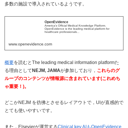
多数の施設で導入されているようです。
OpenEvidence
America's Official Medical Knowledge Platform.
OpenEvidence is the leading medical platform for
healthcare professionals...
www.openevidence.com
概要
を読むとThe leading medical information platformた
る理由として
NEJM, JAMA
が参加しており，
これらのグ
ループのコンテンツが情報源に含まれています(これめち
ゃ重要！)。
どこかNEJM を彷彿とさせるレイアウトで，UIが直感的で
とても使いやすいです。
また，
Elsevierが運営する
Clinical key AIもOpenEvidence