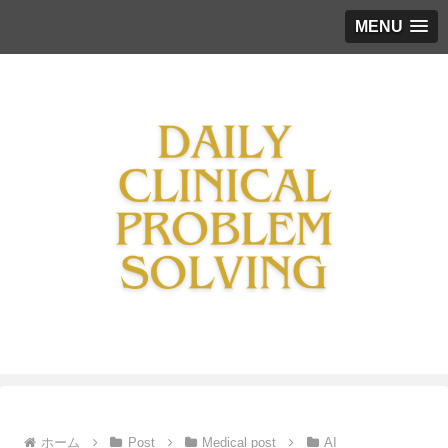
MENU
ホーム
Post
Medical post
AI