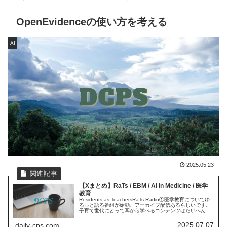
OpenEvidenceの使い方を考える
AI
2025.05.23
【Xまとめ】RaTs / EBM / AI in Medicine / 医学
教育
Residents as TeachersRaTs Radio①医学教育についてゆ
るっと語る番組が始動、アーカイブ配信あるらしいです。
子育て世代にとって耳から学べるコンテンツはたいへんあ
りがたいです。(制作関与していないので完全にリスナー
目...
2025.07.07
daily-cps.com