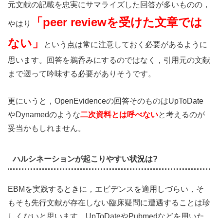
元文献の記載を忠実にサマライズした回答が多いものの，
「peer reviewを受けた文章では
やはり
ない」
という点は常に注意しておく必要があるように
思います。回答を鵜呑みにするのではなく，引用元の文献
まで遡って吟味する必要がありそうです。
更にいうと，OpenEvidenceの回答そのものはUpToDate
やDynamedのような
二次資料とは呼べない
と考えるのが
妥当かもしれません。
ハルシネーションが起こりやすい状況は?
EBMを実践するときに，エビデンスを適用しづらい，そ
もそも先行文献が存在しない臨床疑問に遭遇することは珍
しくないと思います。UpToDateやPubmedなどを用いた