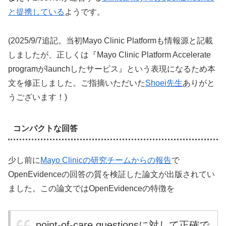
と提携している
ようです。
(2025/9/7追記。当初Mayo Clinic Platformも情報源と記載
しましたが、正しくは『Mayo Clinic Platform Accelerate
programがlaunchしたサービス』という表現になるため本
文を修正しました。ご指摘いただいた
Shoei先生
ありがと
うございます！)
コンパクトな回答
少し前に
Mayo Clinicの研究チームからの報告
で
OpenEvidenceの回答の質を検証した論文が出版されてい
ました。この論文ではOpenEvidenceの特徴を
point-of-care questionsに対して正確で