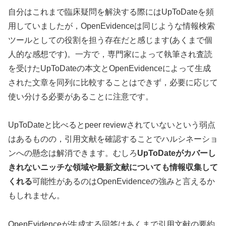
自分はこれまで臨床疑問を解決する際にはUpToDateを頻
用していましたが，OpenEvidenceは同じような情報検索
ツールとしての役割を担う存在だと感じます(あくまで個
人的な感想です)。一方で，専門家によって執筆され査読
を受けたUpToDateの本文とOpenEvidenceによって生成
された文章を同列に比較することはできず，必要に応じて
使い分ける必要があることに注意です。
UpToDateと比べるとpeer reviewされていないという弱点
はあるものの，引用文献を確認することでハルシネーショ
ンへの懸念は解消できます。むしろ
UpToDateがカバーし
きれないニッチな領域や最新文献についても情報収集して
くれる
可能性があるのはOpenEvidenceの強みと言えるか
もしれません。
OpenEvidenceが生成する回答はあくまで引用文献の要約