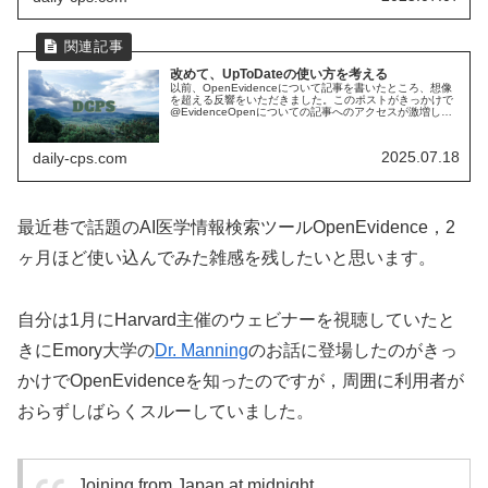
改めて、UpToDateの使い方を考える
以前、OpenEvidenceについて記事を書いたところ、想像
を超える反響をいただきました。このポストがきっかけで
@EvidenceOpenについての記事へのアクセスが激増し、
1000人以上に読んでもらい現在もGoogle経由で毎日数十
人の...
2025.07.18
daily-cps.com
最近巷で話題のAI医学情報検索ツールOpenEvidence，2
ヶ月ほど使い込んでみた雑感を残したいと思います。
自分は1月にHarvard主催のウェビナーを視聴していたと
きにEmory大学の
Dr. Manning
のお話に登場したのがきっ
かけでOpenEvidenceを知ったのですが，周囲に利用者が
おらずしばらくスルーしていました。
Joining from Japan at midnight.