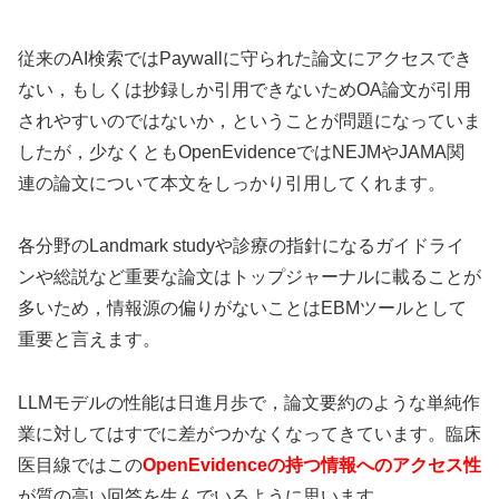
従来のAI検索ではPaywallに守られた論文にアクセスでき
ない，もしくは抄録しか引用できないためOA論文が引用
されやすいのではないか，ということが問題になっていま
したが，少なくともOpenEvidenceではNEJMやJAMA関
連の論文について本文をしっかり引用してくれます。
各分野のLandmark studyや診療の指針になるガイドライ
ンや総説など重要な論文はトップジャーナルに載ることが
多いため，情報源の偏りがないことはEBMツールとして
重要と言えます。
LLMモデルの性能は日進月歩で，論文要約のような単純作
業に対してはすでに差がつかなくなってきています。臨床
医目線ではこの
OpenEvidenceの持つ情報へのアクセス性
が質の高い回答を生んでいるように思います。