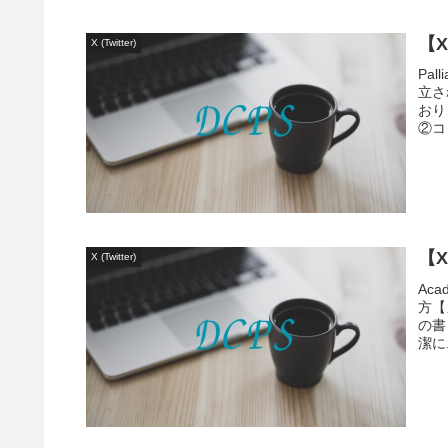
【
X (Twitter)
Pal
立さ
おり
②コ
【
X (Twitter)
Aca
方【
の書
潔に.