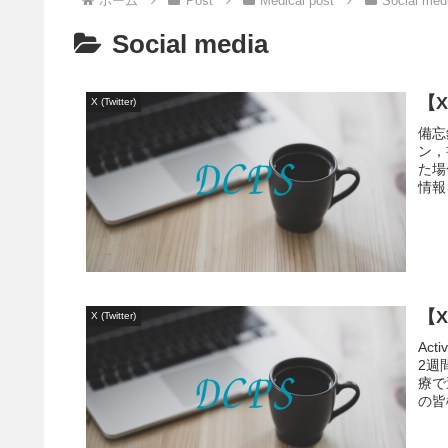
ホーム
Post
Medical post
Social med
Social media
【
X (Twitter)
備忘
ン，
た場
情報
【
X (Twitter)
Ac
2週
療で
の皆