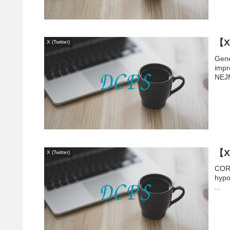
【
X (Twitter)
Gen
impr
NEJM
【X
X (Twitter)
CORE
hypo
...