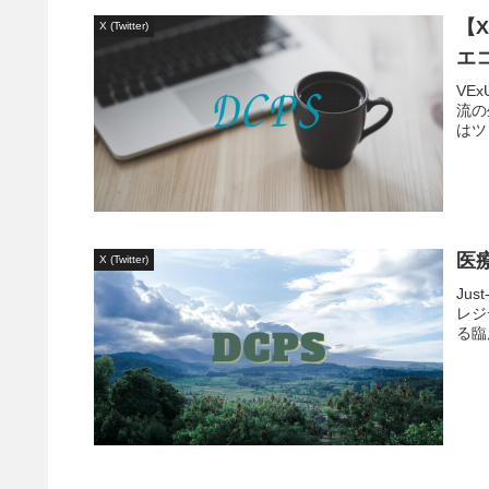
【X
X (Twitter)
エ
VE
流の
はツリー
医療
X (Twitter)
Ju
レジ
る臨