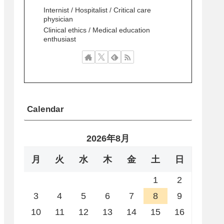
Internist / Hospitalist / Critical care
physician
Clinical ethics / Medical education
enthusiast
Calendar
2026年8月
月
火
水
木
金
土
日
1
2
3
4
5
6
7
8
9
10
11
12
13
14
15
16