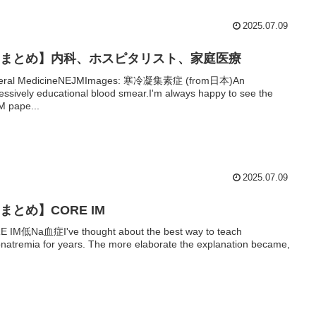
2025.07.09
Xまとめ】内科、ホスピタリスト、家庭医療
eral MedicineNEJMImages: 寒冷凝集素症 (from日本)An
essively educational blood smear.I'm always happy to see the
 pape...
2025.07.09
まとめ】CORE IM
 IM低Na血症I've thought about the best way to teach
natremia for years. The more elaborate the explanation became,