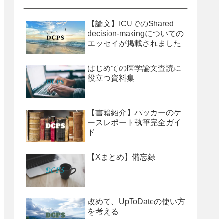
【論文】ICUでのShared
decision-makingについての
エッセイが掲載されました
はじめての医学論文査読に
役立つ資料集
【書籍紹介】パッカーのケ
ースレポート執筆完全ガイ
ド
【Xまとめ】備忘録
改めて、UpToDateの使い方
を考える