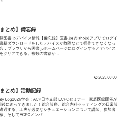
ia
Xまとめ】備忘録
録医書.jpデバイス情報【備忘録】医書.jp(@ishojp)アプリでログイ
書籍ダウンロードをしたデバイスが故障などで操作できなくなっ
合，ブラウザから医書.jpホームページにログインするとデバイス
をクリアできる。複数の書籍が...
2025.08.03
Xまとめ】活動記録
tivity Log2026学会：ACP日本支部 ECPCセミナー 家庭医療開催が
間後に迫ってきました！総合診療、総合内科セッティングの日常診
遭遇する、工夫が必要なシチュエーションについて講師、参加者
様、そしてECPCメンバ...