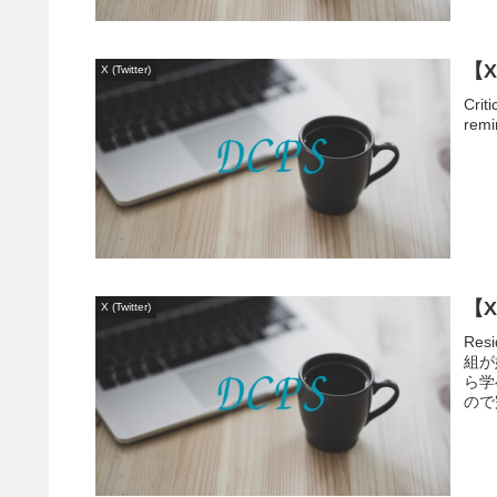
【
X (Twitter)
Crit
remi
【X
X (Twitter)
Res
組が
ら学
ので