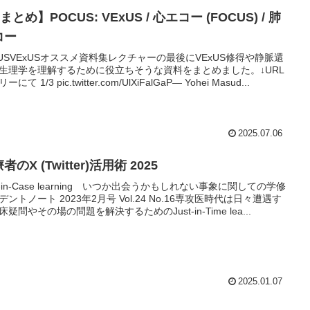
まとめ】POCUS: VExUS / 心エコー (FOCUS) / 肺
コー
xUSVExUSオススメ資料集レクチャーの最後にVExUS修得や静脈還
生理学を理解するために役立ちそうな資料をまとめました。↓URL
にて 1/3 pic.twitter.com/UlXiFalGaP— Yohei Masud...
2025.07.06
者のX (Twitter)活用術 2025
st-in-Case learning いつか出会うかもしれない事象に関しての学修
デントノート 2023年2月号 Vol.24 No.16専攻医時代は日々遭遇す
床疑問やその場の問題を解決するためのJust-in-Time lea...
2025.01.07