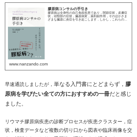
膠原病コンサルの手引き
膠原病は全身性の自己免疫疾患であり，関節症状，皮膚症
状，頭頸部の症状，臓器病変，薬剤副作用，そのほかさま
ざまな臓器に炎症を引き起こします．しかし，これらの症
状は膠原病以外の疾患でも見られることがあり，鑑別診断
に苦慮することも少なくありません...
www.nanzando.com
単なる入門書にとどまらず，
膠
早速通読しましたが，
原病を学びたい全ての方におすすめの一冊
だと感じ
ました
。
リウマチ膠原病疾患の診断プロセスが疾患クラスター，症
状，検査データなど複数の切り口から図表や臨床画像を交