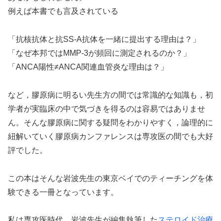
例えば本書でも言及されている
「抗核抗体と抗SS-A抗体を一緒に提出する理由は？」
「なぜ本邦ではMMP-3が頻回に測定されるのか？」
「ANCA陽性≠ANCA関連血管炎な理由は？」
など，膠原病に明るい先生方の間では常識的な知識も，初
学者が実臨床の中で気づきを得るのは容易ではありませ
ん。そんな膠原病に関する疑問をわかりやすく，論理的に
紐解いていく膠原病カンファレンスは専攻医の間でも大好
評でした。
この本はそんな岩波先生の東京ベイでのティーチングを体
験できる一冊となっています。
私は専攻医時代，岩波先生が編集執筆した
ステロイド治療