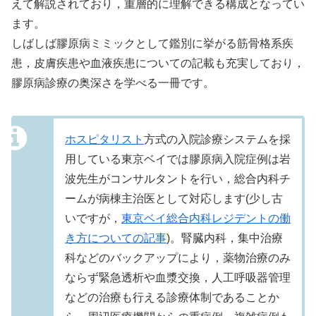
えて解説されており，重層的に理解できる構成となってい
ます。
しばしば膠原病ミミックとして鑑別に挙がる筋骨格系疾
患，皮膚疾患や血液疾患についての記載も充実しており，
膠原病診療の奥深さを学べる一冊です。
ホスピタリスト
方式の入院診療システムを採
用している東京ベイでは膠原病入院症例は岩
波先生がコンサルタントを行い，総合内科チ
ームが病棟主治医として対応します(少し古
いですが，
東京ベイ総合内科レジデントの働
き方についての記事
)。腎臓内科，集中治療
科などのバックアップにより，薬物治療のみ
ならず緊急透析や血漿交換，人工呼吸器管理
などの治療も行える診療体制であることか