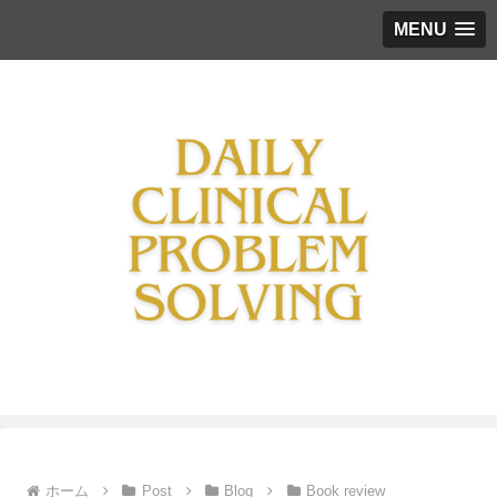
MENU
ホーム
Post
Blog
Book review