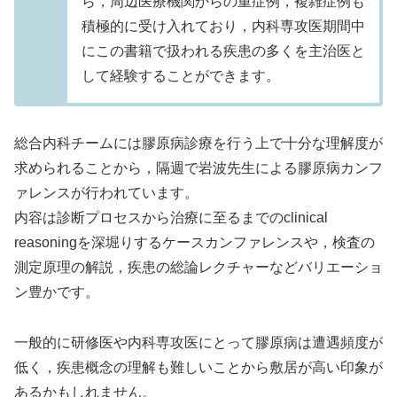
ら，周辺医療機関からの重症例，複雑症例も
積極的に受け入れており，内科専攻医期間中
にこの書籍で扱われる疾患の多くを主治医と
して経験することができます。
総合内科チームには膠原病診療を行う上で十分な理解度が
求められることから，隔週で岩波先生による膠原病カンフ
ァレンスが行われています。
内容は診断プロセスから治療に至るまでのclinical
reasoningを深堀りするケースカンファレンスや，検査の
測定原理の解説，疾患の総論レクチャーなどバリエーショ
ン豊かです。
一般的に研修医や内科専攻医にとって膠原病は遭遇頻度が
低く，疾患概念の理解も難しいことから敷居が高い印象が
あるかもしれません。