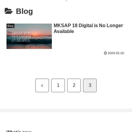
Blog
MKSAP 18 Digital is No Longer
Blog
Available
2024.02.19
前
1
2
3
へ