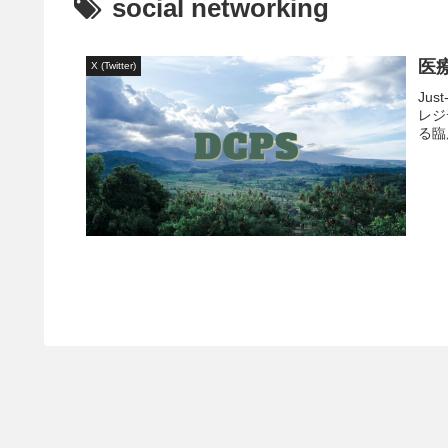
social networking
医療
X (Twitter)
Ju
レジ
る臨