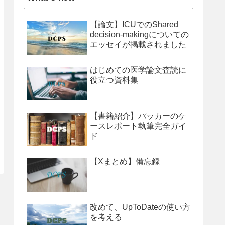
【論文】ICUでのShared
decision-makingについての
エッセイが掲載されました
はじめての医学論文査読に
役立つ資料集
【書籍紹介】パッカーのケ
ースレポート執筆完全ガイ
ド
【Xまとめ】備忘録
改めて、UpToDateの使い方
を考える