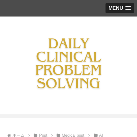
MENU
ホーム
Post
Medical post
AI