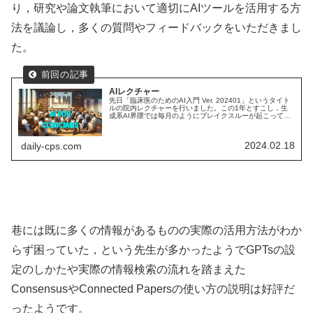
り，研究や論文執筆において適切にAIツールを活用する方
法を議論し，多くの質問やフィードバックをいただきまし
た。
AIレクチャー
先日「臨床医のためのAI入門 Ver. 202401」というタイト
ルの院内レクチャーを行いました。この1年とすこし，生
成系AI界隈では毎月のようにブレイクスルーが起こってお
り，情報収集→試行錯誤を繰り返すプロセスはとても楽し
いです。今回レジ...
2024.02.18
daily-cps.com
巷には既に多くの情報があるものの実際の活用方法がわか
らず困っていた，という先生が多かったようでGPTsの設
定のしかたや実際の情報検索の流れを踏まえた
ConsensusやConnected Papersの使い方の説明は好評だ
ったようです。