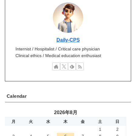
Daily-CPS
Internist / Hospitalist / Critical care physician
Clinical ethics / Medical education enthusiast
Calendar
2026年8月
月
火
水
木
金
土
日
1
2