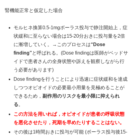
腎機能正常と仮定した場合
モルヒネ換算0.5-1mgボーラス投与で静注開始上，症
状緩和に至らない場合は15-20分おきに投与量を2倍
に漸増していく。→このプロセスは
“Dose
finding”
と呼ばれる。(Dose findingは医師がベッドサ
イドで患者さんの全身状態や訴えを観察しながら行
う必要があります)
Dose findingを行うことにより迅速に症状緩和を達成
しつつオピオイドの必要最小用量を見極めることが
できるため，
副作用のリスクを最小限に抑えられ
る
。
この方法を用いれば，オピオイドが患者の呼吸状態
を悪化させたり，死期を早めたりすることはない。
その後は1時間おきに投与が可能 (ボーラス投与後15-