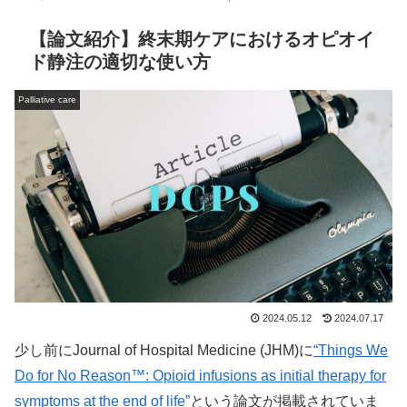
【論文紹介】終末期ケアにおけるオピオイ
ド静注の適切な使い方
Palliative care
2024.05.12
2024.07.17
少し前にJournal of Hospital Medicine (JHM)に
“Things We
Do for No Reason™: Opioid infusions as initial therapy for
symptoms at the end of life”
という論文が掲載されていま