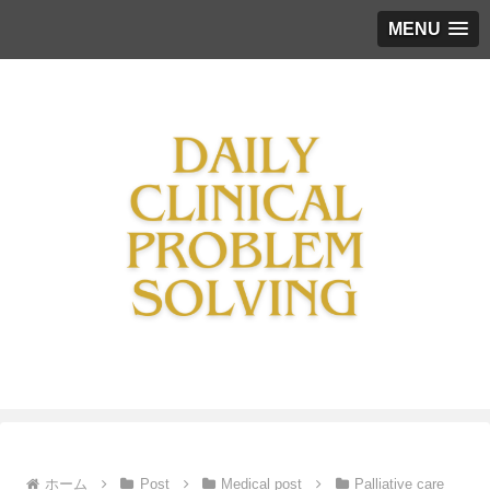
MENU
ホーム
Post
Medical post
Palliative care