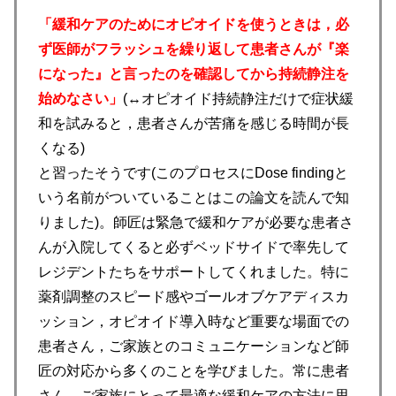
「緩和ケアのためにオピオイドを使うときは，必
ず医師がフラッシュを繰り返して患者さんが『楽
になった』と言ったのを確認してから持続静注を
始めなさい」
(↔オピオイド持続静注だけで症状緩
和を試みると，患者さんが苦痛を感じる時間が長
くなる)
と習ったそうです(このプロセスにDose findingと
いう名前がついていることはこの論文を読んで知
りました)。師匠は緊急で緩和ケアが必要な患者さ
んが入院してくると必ずベッドサイドで率先して
レジデントたちをサポートしてくれました。特に
薬剤調整のスピード感やゴールオブケアディスカ
ッション，オピオイド導入時など重要な場面での
患者さん，ご家族とのコミュニケーションなど師
匠の対応から多くのことを学びました。常に患者
さん，ご家族にとって最適な緩和ケアの方法に思