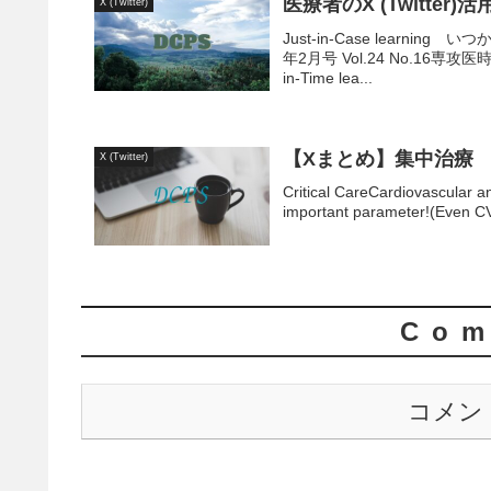
医療者のX (Twitter)活
X (Twitter)
Just-in-Case lear
年2月号 Vol.24 No.1
in-Time lea...
【Xまとめ】集中治療
X (Twitter)
Critical CareCardiovascular
important parameter!(Even CVP
Com
コメン