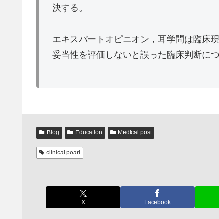
決する。
エキスパートオピニオン，耳学問は臨床
妥当性を評価しないと誤った臨床判断に
Blog
Education
Medical post
clinical pearl
X
Facebook