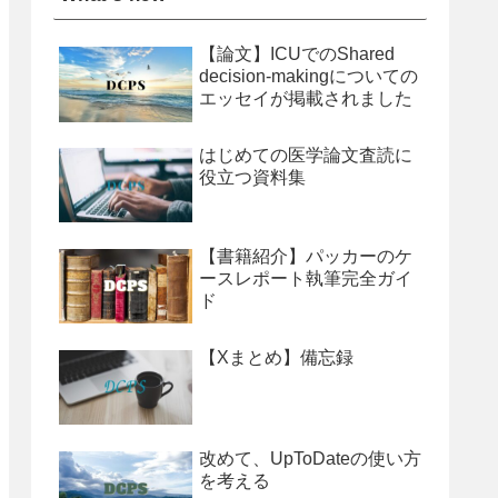
【論文】ICUでのShared
decision-makingについての
エッセイが掲載されました
はじめての医学論文査読に
役立つ資料集
【書籍紹介】パッカーのケ
ースレポート執筆完全ガイ
ド
【Xまとめ】備忘録
改めて、UpToDateの使い方
を考える