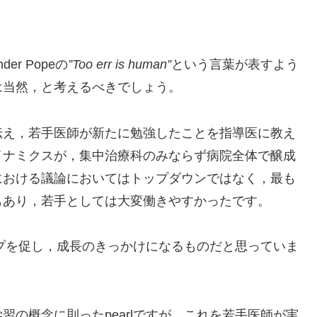
r Popeの
”Too err is human”
という言葉が表すよう
は当然，と考えるべきでしょう。
伝え，若手医師が新たに勉強したことを指導医に教え
イナミクスが，集中治療科のみならず病院全体で醸成
における議論においてはトップダウンではなく，最も
もあり，若手としては大変働きやすかったです。
ップを促し，成長のきっかけになるものだと思っていま
の概念に則ったpearlですが，これを若手医師が実