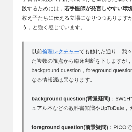
践するためには，
若手医師が発言し
やすい環
教え子たちに伝える立場になりつつあります
う，と強く感じています。
以前
倫理レクチャー
でも触れた通り，我
た複数の視点から臨床判断を下しますが
background question，foregrou
なる情報源は異なります。
background question(背景疑問)
：5W1
ュアル本などの教科書知識やUpToDate
foreground question(前景疑問)
：PIC