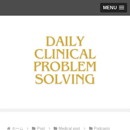
MENU
ホーム
Post
Medical post
Podcasts