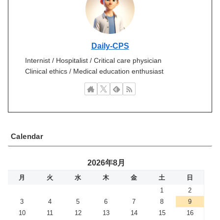
Daily-CPS
Internist / Hospitalist / Critical care physician
Clinical ethics / Medical education enthusiast
Calendar
2026年8月
月
火
水
木
金
土
日
1
2
3
4
5
6
7
8
9
10
11
12
13
14
15
16